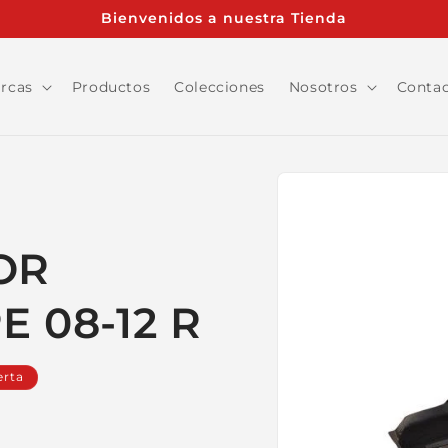
Bienvenidos a nuestra Tienda
rcas
Productos
Colecciones
Nosotros
Conta
Ir
directamente
a la
información
del producto
OR
 08-12 R
erta