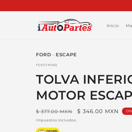
Ir
directamente
al contenido
Inicio
Ma
FORD
-
ESCAPE
SKU:
FDESTM082
TOLVA INFERI
MOTOR ESCAPE
Precio
Precio
$ 346.00 MXN
$ 377.00 MXN
Of
habitual
de
Impuestos incluidos.
oferta