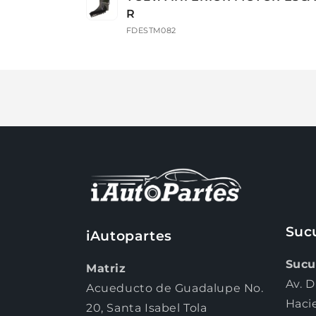
carrito
R
FDESTM082
Cargando...
Suc
iAutopartes
Sucu
Matriz
Av. D
Acueducto de Guadalupe No.
Haci
20, Santa Isabel Tola