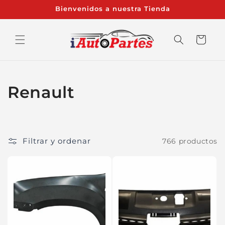
Ir
Bienvenidos a nuestra Tienda
directamente
al contenido
Carrito
C
Renault
o
l
Filtrar y ordenar
766 productos
e
c
c
i