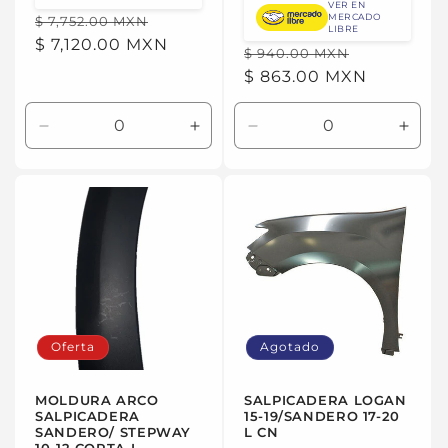
VER EN
Precio
Precio
MERCADO
$ 7,752.00 MXN
LIBRE
habitual
$ 7,120.00 MXN
de
Precio
Precio
$ 940.00 MXN
oferta
habitual
$ 863.00 MXN
de
oferta
Reducir
Aumentar
Reducir
Aume
cantidad
cantidad
cantidad
canti
para
para
para
para
Default
Default
Default
Defau
Title
Title
Title
Title
Oferta
Agotado
MOLDURA ARCO
SALPICADERA LOGAN
SALPICADERA
15-19/SANDERO 17-20
SANDERO/ STEPWAY
L CN