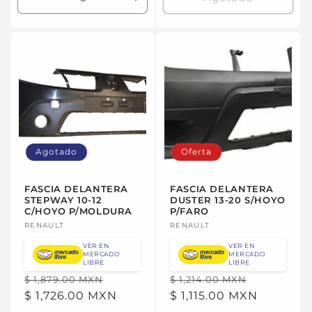
Reducir
Aumentar
cantidad
cantidad
para
para
Default
Default
Title
Title
Agotado
Oferta
FASCIA DELANTERA
FASCIA DELANTERA
STEPWAY 10-12
DUSTER 13-20 S/HOYO
C/HOYO P/MOLDURA
P/FARO
Proveedor:
RENAULT
Proveedor:
RENAULT
VER EN
VER EN
MERCADO
MERCADO
LIBRE
LIBRE
Precio
Precio
Precio
Precio
$ 1,879.00 MXN
$ 1,214.00 MXN
habitual
$ 1,726.00 MXN
de
habitual
$ 1,115.00 MXN
de