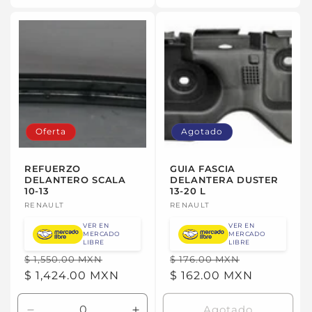
para
para
Default
Default
Title
Title
Oferta
Agotado
REFUERZO
GUIA FASCIA
DELANTERO SCALA
DELANTERA DUSTER
10-13
13-20 L
Proveedor:
RENAULT
Proveedor:
RENAULT
VER EN
VER EN
MERCADO
MERCADO
LIBRE
LIBRE
Precio
Precio
Precio
Precio
$ 1,550.00 MXN
$ 176.00 MXN
habitual
$ 1,424.00 MXN
de
habitual
$ 162.00 MXN
de
oferta
oferta
Agotado