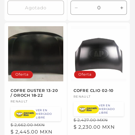
oferta
oferta
Agotado
Reducir
Aume
cantidad
canti
para
para
Default
Defau
Title
Title
Oferta
Oferta
COFRE DUSTER 13-20
COFRE CLIO 02-10
/ OROCH 18-22
Proveedor:
RENAULT
Proveedor:
RENAULT
VER EN
MERCADO
VER EN
LIBRE
MERCADO
LIBRE
Precio
Precio
$ 2,427.00 MXN
Precio
Precio
$ 2,662.00 MXN
habitual
$ 2,230.00 MXN
de
habitual
$ 2,445.00 MXN
de
oferta