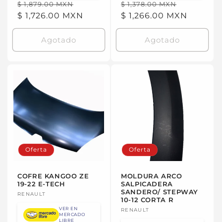
Precio
Precio
Precio
Precio
$ 1,879.00 MXN
$ 1,378.00 MXN
habitual
$ 1,726.00 MXN
de
habitual
$ 1,266.00 MXN
de
oferta
oferta
Agotado
Agotado
Oferta
Oferta
COFRE KANGOO ZE
MOLDURA ARCO
19-22 E-TECH
SALPICADERA
SANDERO/ STEPWAY
Proveedor:
RENAULT
10-12 CORTA R
VER EN
Proveedor:
RENAULT
MERCADO
LIBRE