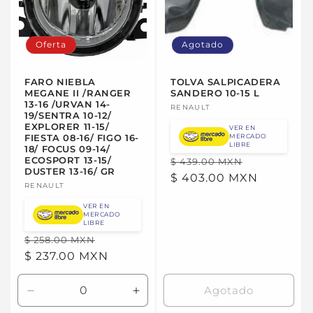
Oferta
Agotado
FARO NIEBLA
TOLVA SALPICADERA
MEGANE II /RANGER
SANDERO 10-15 L
13-16 /URVAN 14-
Proveedor:
RENAULT
19/SENTRA 10-12/
EXPLORER 11-15/
VER EN
MERCADO
FIESTA 08-16/ FIGO 16-
LIBRE
18/ FOCUS 09-14/
Precio
Precio
ECOSPORT 13-15/
$ 439.00 MXN
DUSTER 13-16/ GR
habitual
$ 403.00 MXN
de
Proveedor:
RENAULT
oferta
VER EN
MERCADO
LIBRE
Precio
Precio
$ 258.00 MXN
habitual
$ 237.00 MXN
de
oferta
Agotado
Reducir
Aumentar
cantidad
cantidad