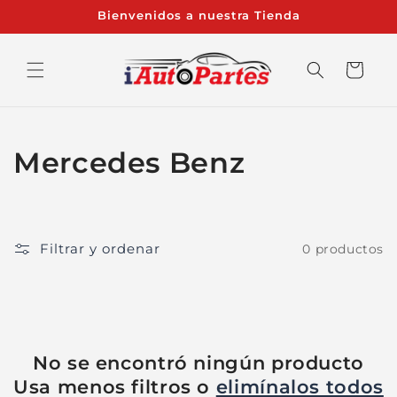
Ir
Bienvenidos a nuestra Tienda
directamente
al contenido
Carrito
C
Mercedes Benz
o
l
Filtrar y ordenar
0 productos
e
c
c
No se encontró ningún producto
i
Usa menos filtros o
elimínalos todos