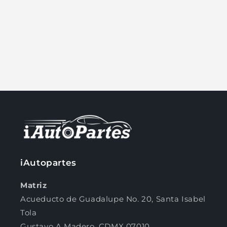
ó
n
:
iAutopartes
Matriz
Acueducto de Guadalupe No. 20, Santa Isabel
Tola
Gustavo A Madero, CDMX 07010