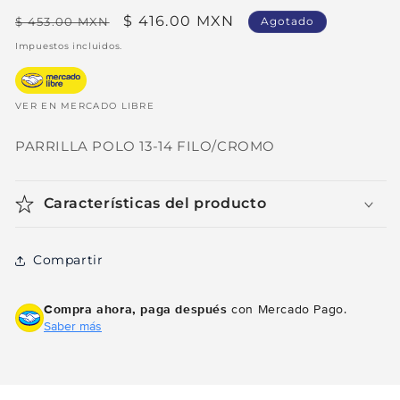
Precio
Precio
$ 416.00 MXN
$ 453.00 MXN
Agotado
habitual
de
Impuestos incluidos.
oferta
VER EN MERCADO LIBRE
PARRILLA POLO 13-14 FILO/CROMO
Características del producto
Compartir
Compra ahora, paga después
con Mercado Pago.
Saber más