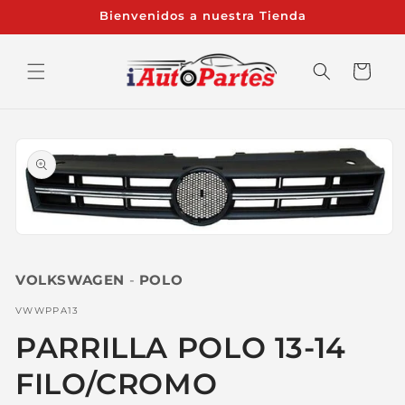
Ir
Bienvenidos a nuestra Tienda
directamente
al contenido
Carrito
Ir
directamente
a la
información
del producto
Abrir
elemento
multimedia
VOLKSWAGEN
-
POLO
1
en
una
SKU:
VWWPPA13
ventana
modal
PARRILLA POLO 13-14
FILO/CROMO