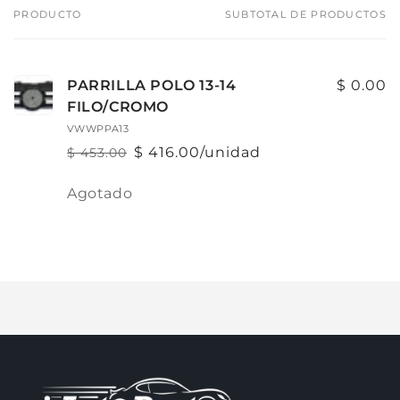
PRODUCTO
SUBTOTAL DE PRODUCTOS
Tu
carrito
PARRILLA POLO 13-14
$ 0.00
FILO/CROMO
VWWPPA13
$ 416.00/unidad
$ 453.00
Precio
Precio
habitual
de
Cantidad
Agotado
oferta
Cargando...