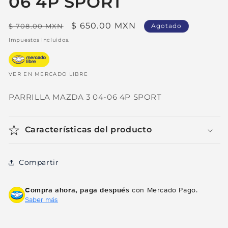
06 4P SPORT
Precio
Precio
$ 650.00 MXN
$ 708.00 MXN
Agotado
habitual
de
Impuestos incluidos.
oferta
VER EN MERCADO LIBRE
PARRILLA MAZDA 3 04-06 4P SPORT
Características del producto
Compartir
Compra ahora, paga después
con Mercado Pago.
Saber más