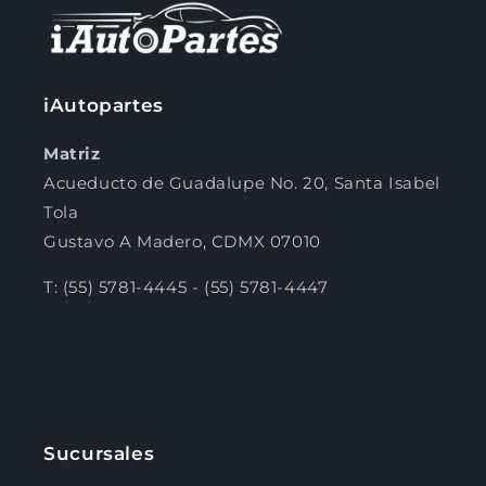
Compra ahora y paga a meses
sin tarjeta de crédito
iAutopartes
Agrega tu producto al carrito y
elige
Matriz
1
pagar con Meses sin Tarjeta.
Acueducto de Guadalupe No. 20, Santa Isabel
En tu cuenta de Mercado Pago,
elige
2
la cantidad de meses
y confirma.
Tola
Paga mes a mes
con saldo disponible,
Gustavo A Madero, CDMX 07010
3
débito u otros medios.
T: (55) 5781-4445 - (55) 5781-4447
Crédito sujeto a aprobación.
¿Tienes dudas? Consulta nuestra
Ayuda.
Sucursales