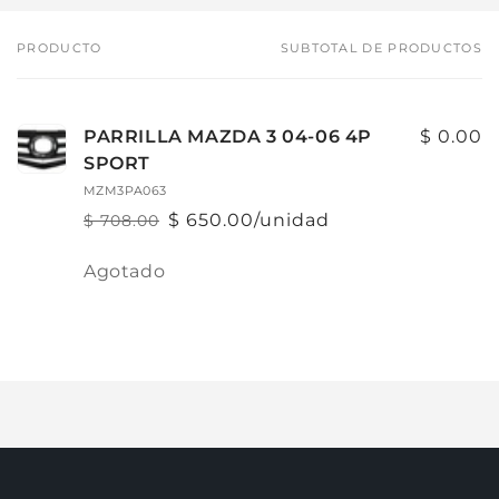
PRODUCTO
SUBTOTAL DE PRODUCTOS
Tu
carrito
PARRILLA MAZDA 3 04-06 4P
$ 0.00
SPORT
MZM3PA063
$ 650.00/unidad
$ 708.00
Precio
Precio
habitual
de
Cantidad
Agotado
oferta
Cargando...