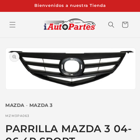
Ir
Bienvenidos a nuestra Tienda
directamente
al contenido
Carrito
Ir
directamente
a la
información
del producto
Abrir
elemento
multimedia
MAZDA
-
MAZDA 3
1
en
una
SKU:
MZM3PA063
ventana
modal
PARRILLA MAZDA 3 04-