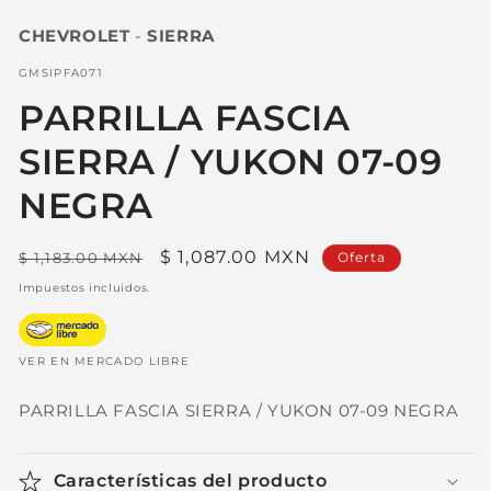
elemento
multimedia
CHEVROLET
-
SIERRA
1
en
una
SKU:
GMSIPFA071
ventana
modal
PARRILLA FASCIA
SIERRA / YUKON 07-09
NEGRA
Precio
Precio
$ 1,087.00 MXN
$ 1,183.00 MXN
Oferta
habitual
de
Impuestos incluidos.
oferta
VER EN MERCADO LIBRE
PARRILLA FASCIA SIERRA / YUKON 07-09 NEGRA
Características del producto