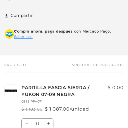
Compartir
Compra ahora, paga después
con Mercado Pago.
Saber más
PRODUCTO
SUBTOTAL DE PRODUCTOS
Tu
carrito
PARRILLA FASCIA SIERRA /
$ 0.00
YUKON 07-09 NEGRA
GMSIPFA071
$ 1,087.00/unidad
$ 1,183.00
Precio
Precio
habitual
de
Cantidad
oferta
Reducir
Aumentar