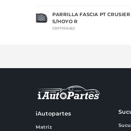
Tu
PARRILLA FASCIA PT CRUSIER 
carrito
S/HOYO R
CRPTPFA062
Cargando...
Suc
iAutopartes
Sucu
Matriz