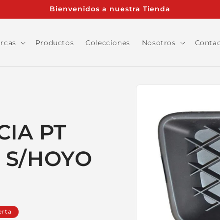
Bienvenidos a nuestra Tienda
rcas
Productos
Colecciones
Nosotros
Conta
Ir
directamente
a la
información
del producto
CIA PT
0 S/HOYO
erta