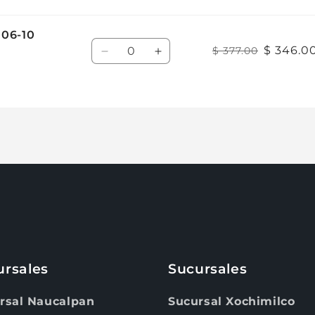
Agrega tu producto al carrito y
elige pagar con
06-10
1
Cantidad
Meses sin Tarjeta.
$ 346.0
$ 377.00
Reducir
Aumentar
En tu cuenta de Mercado Pago,
elige la
2
cantidad de meses
cantidad
y confirma.
cantidad
Paga mes a mes
con saldo disponible, débito u
para
para
3
otros medios.
Default
Default
Title
Title
Crédito sujeto a aprobación.
¿Tienes dudas? Consulta nuestra
Ayuda.
ursales
Sucursales
rsal Naucalpan
Sucursal Xochimilco