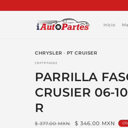
Ir
directamente
al contenido
Inicio
Ma
CHRYSLER
-
PT CRUISER
SKU:
CRPTPFA062
PARRILLA FAS
CRUSIER 06-1
R
Precio
Precio
$ 346.00 MXN
$ 377.00 MXN
Of