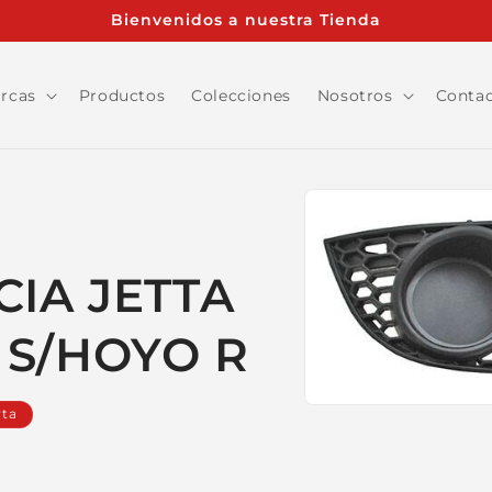
Bienvenidos a nuestra Tienda
rcas
Productos
Colecciones
Nosotros
Conta
Ir
directamente
a la
información
del producto
CIA JETTA
5 S/HOYO R
Abrir
rta
elemento
multimedia
1
en