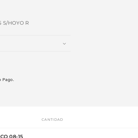
una
ventana
modal
5 S/HOYO R
 Pago.
Compra ahora y paga a meses sin
CANTIDAD
tarjeta de crédito
CO 08-15