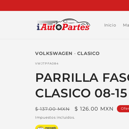
Ir
directamente
al contenido
Inicio
Ma
VOLKSWAGEN
-
CLASICO
SKU:
VWJTPFA084
PARRILLA FAS
CLASICO 08-1
Precio
Precio
$ 126.00 MXN
$ 137.00 MXN
Ofe
habitual
de
Impuestos incluidos.
oferta