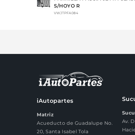
carrito
S/HOYO R
VWJTPFA084
Cargando...
Suc
iAutopartes
Sucu
Matriz
Av. D
Acueducto de Guadalupe No.
Haci
20, Santa Isabel Tola