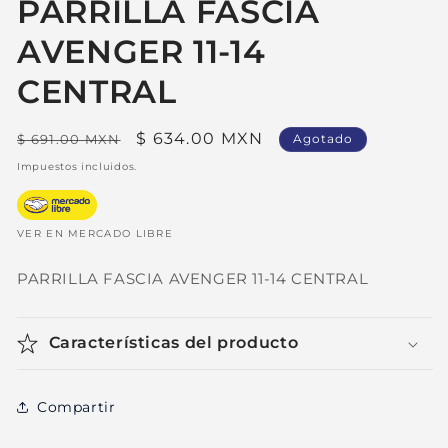
PARRILLA FASCIA
AVENGER 11-14
CENTRAL
Precio
Precio
$ 634.00 MXN
$ 691.00 MXN
Agotado
habitual
de
Impuestos incluidos.
oferta
VER EN MERCADO LIBRE
PARRILLA FASCIA AVENGER 11-14 CENTRAL
Características del producto
Compartir