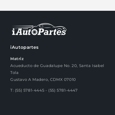
Compra ahora y paga a meses
sin tarjeta de crédito
Agrega tu producto al carrito y
elige
iAutopartes
1
pagar con Meses sin Tarjeta.
En tu cuenta de Mercado Pago,
elige
Matriz
2
la cantidad de meses
y confirma.
Paga mes a mes
con saldo disponible,
Acueducto de Guadalupe No. 20, Santa Isabel
3
débito u otros medios.
Tola
Gustavo A Madero, CDMX 07010
Crédito sujeto a aprobación.
¿Tienes dudas? Consulta nuestra
Ayuda.
T: (55) 5781-4445 - (55) 5781-4447