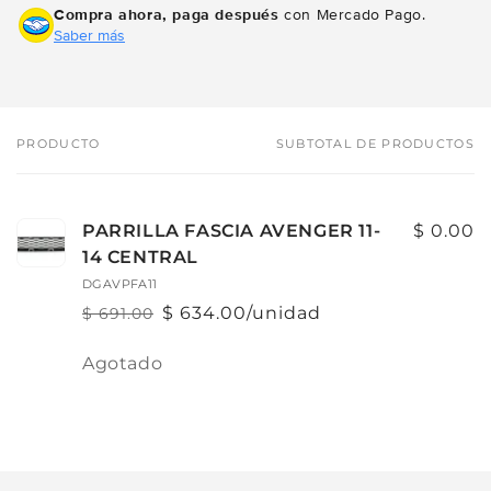
Compra ahora, paga después
con Mercado Pago.
Saber más
PRODUCTO
SUBTOTAL DE PRODUCTOS
Tu
carrito
PARRILLA FASCIA AVENGER 11-
$ 0.00
14 CENTRAL
DGAVPFA11
$ 634.00/unidad
$ 691.00
Precio
Precio
habitual
de
Cantidad
Agotado
oferta
Cargando...