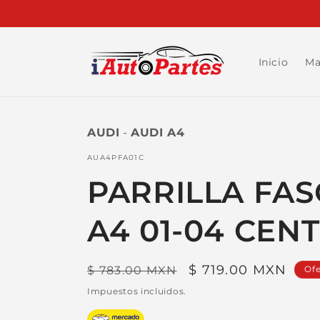
Ir
directamente
al contenido
Inicio
Ma
AUDI
-
AUDI A4
SKU:
AUA4PFA01C
PARRILLA FAS
A4 01-04 CEN
Precio
Precio
$ 719.00 MXN
$ 783.00 MXN
Ofe
habitual
de
Impuestos incluidos.
oferta