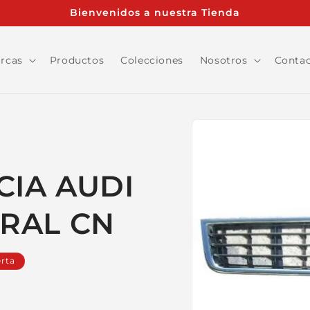
Bienvenidos a nuestra Tienda
rcas
Productos
Colecciones
Nosotros
Conta
Ir
directamente
a la
información
del producto
CIA AUDI
TRAL CN
rta