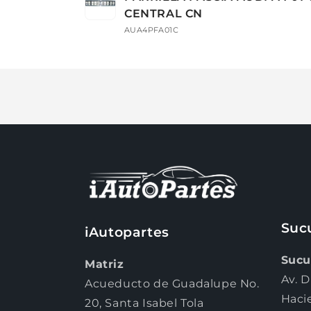
carrito
CENTRAL CN
AUA4PFA01C
Cargando...
Suc
iAutopartes
Sucu
Matriz
Av. D
Acueducto de Guadalupe No.
Haci
20, Santa Isabel Tola