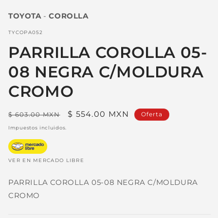
elemento
multimedia
TOYOTA
-
COROLLA
1
en
una
SKU:
TYCOPA052
ventana
modal
PARRILLA COROLLA 05-
08 NEGRA C/MOLDURA
CROMO
Precio
Precio
$ 554.00 MXN
$ 603.00 MXN
Oferta
habitual
de
Impuestos incluidos.
oferta
VER EN MERCADO LIBRE
PARRILLA COROLLA 05-08 NEGRA C/MOLDURA
CROMO