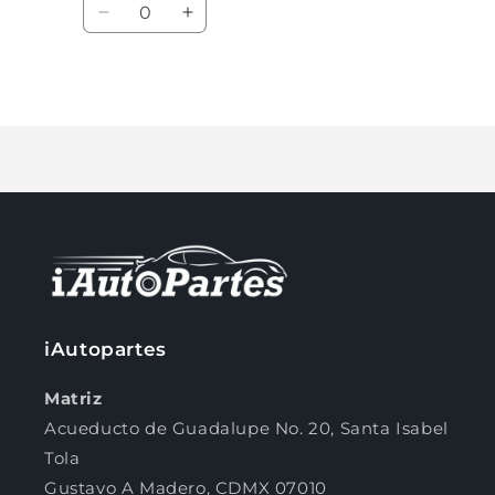
Cantidad
oferta
Reducir
Aumentar
cantidad
cantidad
para
para
Default
Default
Cargando...
Title
Title
Compra ahora y paga a meses
sin tarjeta de crédito
Agrega tu producto al carrito y
elige
1
pagar con Meses sin Tarjeta.
En tu cuenta de Mercado Pago,
elige
2
la cantidad de meses
y confirma.
iAutopartes
Paga mes a mes
con saldo disponible,
3
débito u otros medios.
Matriz
Acueducto de Guadalupe No. 20, Santa Isabel
Crédito sujeto a aprobación.
¿Tienes dudas? Consulta nuestra
Ayuda.
Tola
Gustavo A Madero, CDMX 07010