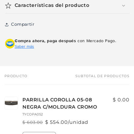
Características del producto
Compartir
Compra ahora, paga después
con Mercado Pago.
Saber más
PRODUCTO
SUBTOTAL DE PRODUCTOS
Tu
carrito
PARRILLA COROLLA 05-08
$ 0.00
NEGRA C/MOLDURA CROMO
TYCOPA052
$ 554.00/unidad
$ 603.00
Precio
Precio
habitual
de