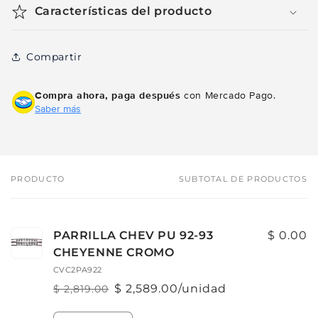
Características del producto
Compartir
Compra ahora, paga después
con Mercado Pago.
Saber más
PRODUCTO
SUBTOTAL DE PRODUCTOS
Tu
carrito
PARRILLA CHEV PU 92-93
$ 0.00
CHEYENNE CROMO
CVC2PA922
$ 2,589.00/unidad
$ 2,819.00
Precio
Precio
habitual
de
Cantidad