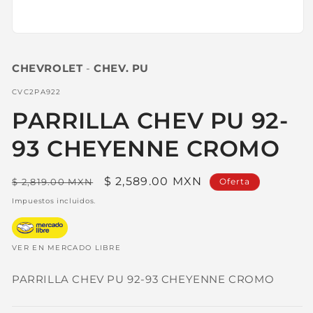
Abrir
elemento
multimedia
CHEVROLET
-
CHEV. PU
1
en
una
SKU:
CVC2PA922
ventana
modal
PARRILLA CHEV PU 92-
93 CHEYENNE CROMO
Precio
Precio
$ 2,589.00 MXN
$ 2,819.00 MXN
Oferta
habitual
de
Impuestos incluidos.
oferta
VER EN MERCADO LIBRE
PARRILLA CHEV PU 92-93 CHEYENNE CROMO