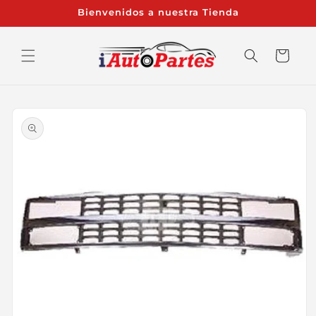
Ir
Bienvenidos a nuestra Tienda
directamente
al contenido
Carrito
Ir
directamente
a la
información
del producto