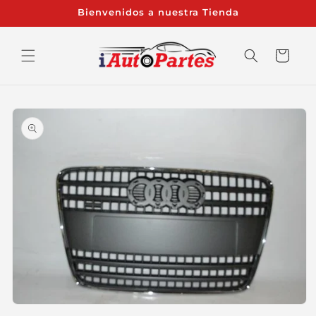
Ir
Bienvenidos a nuestra Tienda
directamente
al contenido
Carrito
Ir
directamente
a la
información
del producto
Abrir