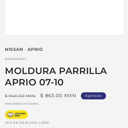
Abrir
elemento
multimedia
NISSAN
-
APRIO
1
en
una
SKU:
NSAPMPA07
ventana
modal
MOLDURA PARRILLA
APRIO 07-10
Precio
Precio
$ 863.00 MXN
$ 940.00 MXN
Agotado
habitual
de
Impuestos incluidos.
oferta
VER EN MERCADO LIBRE