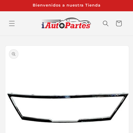
Ir
Bienvenidos a nuestra Tienda
directamente
al contenido
Carrito
Ir
directamente
a la
información
del producto