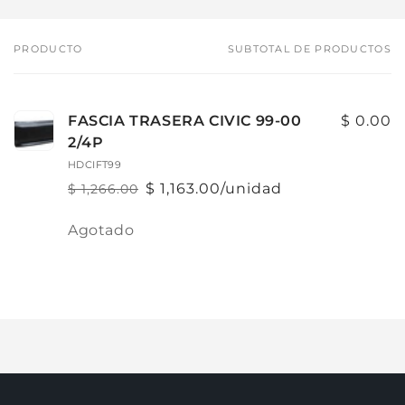
PRODUCTO
SUBTOTAL DE PRODUCTOS
Tu
carrito
FASCIA TRASERA CIVIC 99-00
$ 0.00
2/4P
HDCIFT99
$ 1,163.00/unidad
$ 1,266.00
Precio
Precio
habitual
de
Cantidad
Agotado
oferta
Cargando...