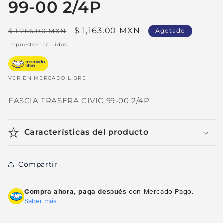
99-00 2/4P
Precio
Precio
$ 1,163.00 MXN
$ 1,266.00 MXN
Agotado
habitual
de
Impuestos incluidos.
oferta
VER EN MERCADO LIBRE
FASCIA TRASERA CIVIC 99-00 2/4P
Características del producto
Compartir
Compra ahora, paga después
con Mercado Pago.
Saber más