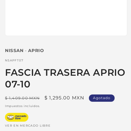
Abrir
elemento
multimedia
NISSAN
-
APRIO
1
en
una
SKU:
NSAPFT07
ventana
modal
FASCIA TRASERA APRIO
07-10
Precio
Precio
$ 1,295.00 MXN
$ 1,409.00 MXN
Agotado
habitual
de
Impuestos incluidos.
oferta
VER EN MERCADO LIBRE