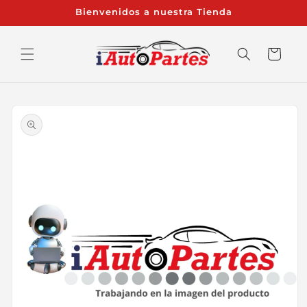
Ir
Bienvenidos a nuestra Tienda
directamente
al contenido
Carrito
Ir
directamente
a la
información
del producto