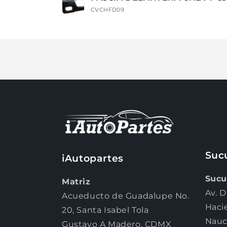
carrito
CVCHFD09
Cargando...
Suc
iAutopartes
Sucu
Matriz
Av. D
Acueducto de Guadalupe No.
Haci
20, Santa Isabel Tola
Nauc
Gustavo A Madero, CDMX