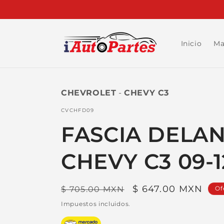
Ir
directamente
al contenido
Inicio
Ma
CHEVROLET
-
CHEVY C3
SKU:
CVCHFD09
FASCIA DELA
CHEVY C3 09-1
Precio
Precio
$ 647.00 MXN
$ 705.00 MXN
Of
habitual
de
Impuestos incluidos.
oferta