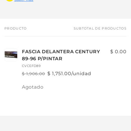
PRODUCTO
SUBTOTAL DE PRODUCTOS
Tu
carrito
FASCIA DELANTERA CENTURY
$ 0.00
89-96 P/PINTAR
CVCEFD89
$ 1,751.00/unidad
$ 1,906.00
Precio
Precio
habitual
de
Cantidad
Agotado
oferta
Cargando...