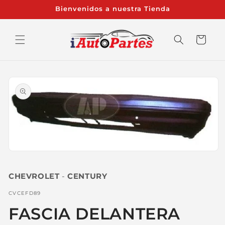
Ir
Bienvenidos a nuestra Tienda
directamente
al contenido
Carrito
Ir
directamente
a la
información
del producto
Abrir
elemento
multimedia
CHEVROLET
-
CENTURY
1
en
una
SKU:
CVCEFD89
ventana
modal
FASCIA DELANTERA