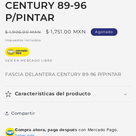
CENTURY 89-96
P/PINTAR
Precio
Precio
$ 1,751.00 MXN
$ 1,906.00 MXN
Agotado
habitual
de
Impuestos incluidos.
oferta
VER EN MERCADO LIBRE
FASCIA DELANTERA CENTURY 89-96 P/PINTAR
Características del producto
Compartir
Compra ahora, paga después
con Mercado Pago.
Saber más