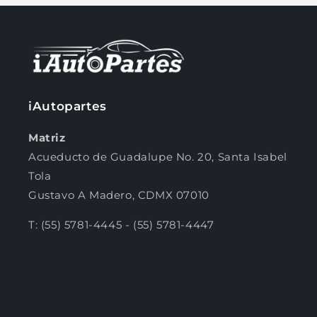
Compra ahora y paga a meses
sin tarjeta de crédito
iAutopartes
Agrega tu producto al carrito y
elige
1
pagar con Meses sin Tarjeta.
Matriz
En tu cuenta de Mercado Pago,
elige
2
la cantidad de meses
y confirma.
Acueducto de Guadalupe No. 20, Santa Isabel
Paga mes a mes
con saldo disponible,
Tola
3
débito u otros medios.
Gustavo A Madero, CDMX 07010
Crédito sujeto a aprobación.
T: (55) 5781-4445 - (55) 5781-4447
¿Tienes dudas? Consulta nuestra
Ayuda.