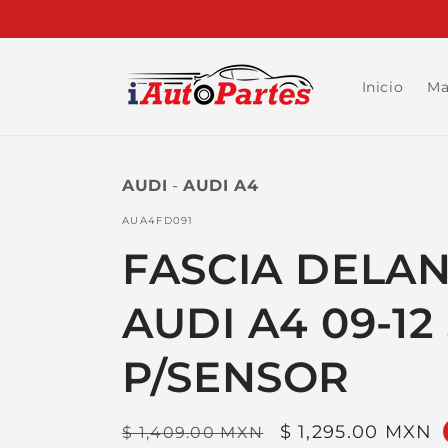
Ir
directamente
al contenido
Inicio
Ma
AUDI
-
AUDI A4
SKU:
AUA4FD091
FASCIA DELA
AUDI A4 09-12
P/SENSOR
Precio
Precio
$ 1,295.00 MXN
$ 1,409.00 MXN