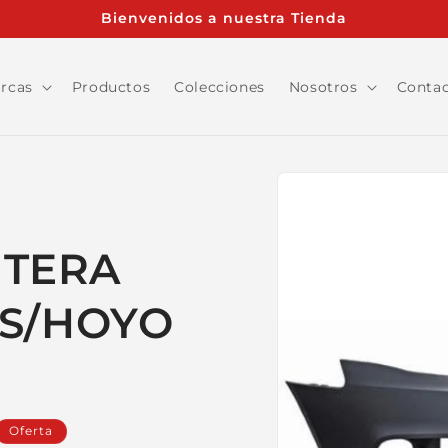
Bienvenidos a nuestra Tienda
rcas
Productos
Colecciones
Nosotros
Conta
Ir
directamente
a la
información
del producto
NTERA
 S/HOYO
Oferta