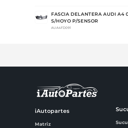
Tu
FASCIA DELANTERA AUDI A4 0
carrito
S/HOYO P/SENSOR
AUA4FD091
Cargando...
Suc
iAutopartes
Sucu
Matriz