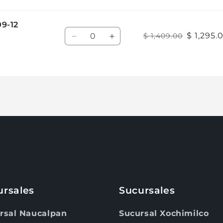
Agrega tu producto al carrito y
elige pagar con
9-12
1
Cantidad
Meses sin Tarjeta.
$ 1,295.
$ 1,409.00
Reducir
Aumentar
En tu cuenta de Mercado Pago,
elige la
2
cantidad de meses
cantidad
y confirma.
cantidad
Paga mes a mes
con saldo disponible, débito u
para
para
3
otros medios.
Default
Default
Title
Title
Crédito sujeto a aprobación.
¿Tienes dudas? Consulta nuestra
Ayuda.
ursales
Sucursales
rsal Naucalpan
Sucursal Xochimilco