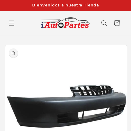
Ir
Bienvenidos a nuestra Tienda
directamente
al contenido
Carrito
Ir
directamente
a la
información
del producto