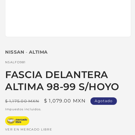
Abrir
elemento
multimedia
NISSAN
-
ALTIMA
1
en
una
SKU:
NSALFD981
ventana
modal
FASCIA DELANTERA
ALTIMA 98-99 S/HOYO
Precio
Precio
$ 1,079.00 MXN
$ 1,175.00 MXN
Agotado
habitual
de
Impuestos incluidos.
oferta
VER EN MERCADO LIBRE