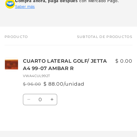
Compra ahora, paga después
con Mercado Pago.
Saber más
PRODUCTO
SUBTOTAL DE PRODUCTOS
Tu
carrito
CUARTO LATERAL GOLF/ JETTA
$ 0.00
A4 99-07 AMBAR R
VWA4CUL992T
$ 88.00/unidad
$ 96.00
Precio
Precio
habitual
de
Cantidad
oferta
Reducir
Aumentar
cantidad
cantidad
para
para
Default
Default
Cargando...
Title
Title