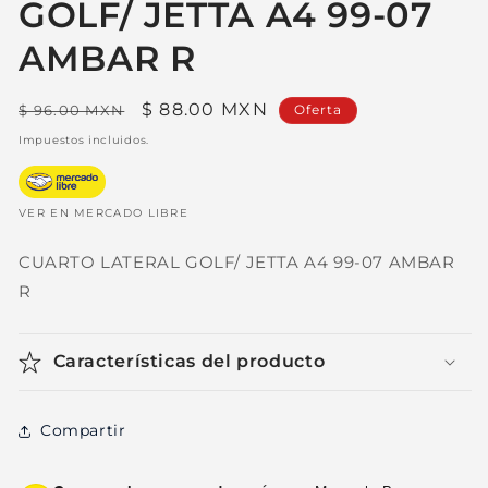
GOLF/ JETTA A4 99-07
AMBAR R
Precio
Precio
$ 88.00 MXN
$ 96.00 MXN
Oferta
habitual
de
Impuestos incluidos.
oferta
VER EN MERCADO LIBRE
CUARTO LATERAL GOLF/ JETTA A4 99-07 AMBAR
R
Características del producto
Compartir