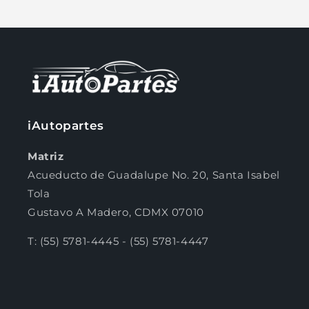
Compra ahora y paga a meses
sin tarjeta de crédito
iAutopartes
Agrega tu producto al carrito y
elige
1
pagar con Meses sin Tarjeta.
En tu cuenta de Mercado Pago,
elige
Matriz
2
la cantidad de meses
y confirma.
Acueducto de Guadalupe No. 20, Santa Isabel
Paga mes a mes
con saldo disponible,
3
débito u otros medios.
Tola
Gustavo A Madero, CDMX 07010
Crédito sujeto a aprobación.
¿Tienes dudas? Consulta nuestra
Ayuda.
T: (55) 5781-4445 - (55) 5781-4447