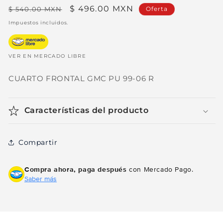
Precio
Precio
$ 496.00 MXN
$ 540.00 MXN
Oferta
habitual
de
Impuestos incluidos.
oferta
VER EN MERCADO LIBRE
CUARTO FRONTAL GMC PU 99-06 R
Características del producto
Compartir
Compra ahora, paga después
con Mercado Pago.
Saber más