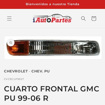
Ir
Bienvenidos a nuestra Tienda
directamente
al contenido
Carrito
Ir
directamente
a la
información
del producto
Abrir
elemento
multimedia
CHEVROLET
-
CHEV. PU
1
en
una
SKU:
CVC9CUF992T
ventana
modal
CUARTO FRONTAL GMC
PU 99-06 R