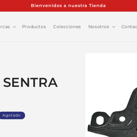
Bienvenidos a nuestra Tienda
rcas
Productos
Colecciones
Nosotros
Conta
Ir
directamente
a la
información
del producto
 SENTRA
Agotado