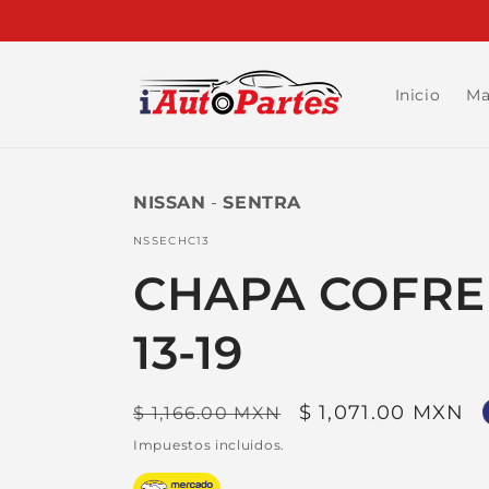
Ir
directamente
al contenido
Inicio
Ma
NISSAN
-
SENTRA
SKU:
NSSECHC13
CHAPA COFRE
13-19
Precio
Precio
$ 1,071.00 MXN
$ 1,166.00 MXN
habitual
de
Impuestos incluidos.
oferta