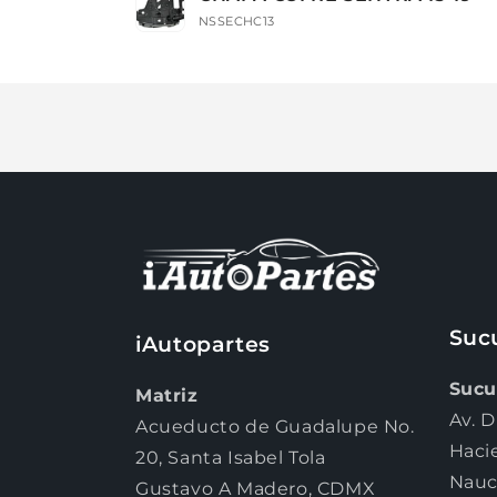
carrito
NSSECHC13
Cargando...
Suc
iAutopartes
Sucu
Matriz
Av. D
Acueducto de Guadalupe No.
Haci
20, Santa Isabel Tola
Nauc
Gustavo A Madero, CDMX