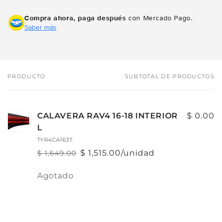
Compra ahora, paga después
con Mercado Pago.
Saber más
PRODUCTO
SUBTOTAL DE PRODUCTOS
Tu
carrito
CALAVERA RAV4 16-18 INTERIOR
$ 0.00
L
TYR4CA163T
$ 1,515.00/unidad
$ 1,649.00
Precio
Precio
habitual
de
Cantidad
Agotado
oferta
Cargando...