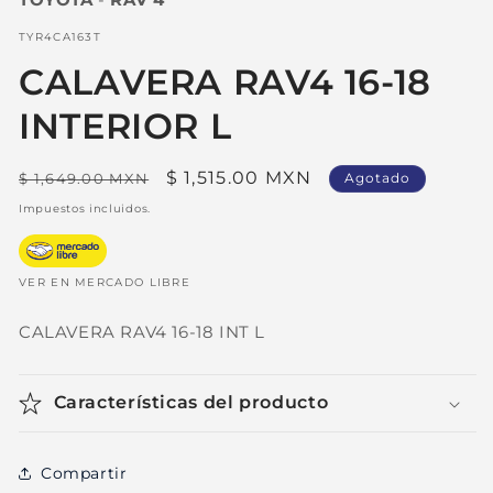
1
en
una
SKU:
TYR4CA163T
ventana
modal
CALAVERA RAV4 16-18
INTERIOR L
Precio
Precio
$ 1,515.00 MXN
$ 1,649.00 MXN
Agotado
habitual
de
Impuestos incluidos.
oferta
VER EN MERCADO LIBRE
CALAVERA RAV4 16-18 INT L
Características del producto
Compartir