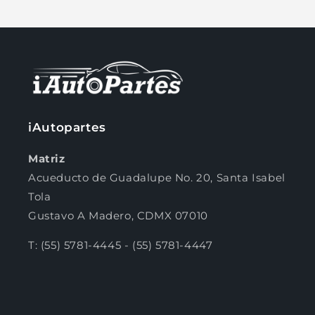
2
la cantidad de meses
y confirma.
Paga mes a mes
con saldo disponible,
3
débito u otros medios.
Crédito sujeto a aprobación.
¿Tienes dudas? Consulta nuestra
Ayuda.
iAutopartes
Matriz
Acueducto de Guadalupe No. 20, Santa Isabel
Tola
Gustavo A Madero, CDMX 07010
T: (55) 5781-4445 - (55) 5781-4447