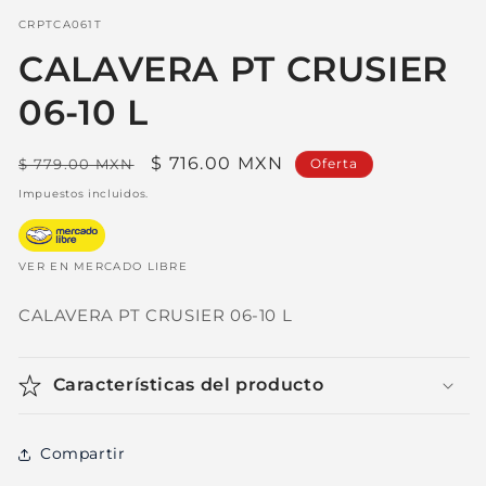
en
una
SKU:
CRPTCA061T
ventana
modal
CALAVERA PT CRUSIER
06-10 L
Precio
Precio
$ 716.00 MXN
$ 779.00 MXN
Oferta
habitual
de
Impuestos incluidos.
oferta
VER EN MERCADO LIBRE
CALAVERA PT CRUSIER 06-10 L
Características del producto
Compartir