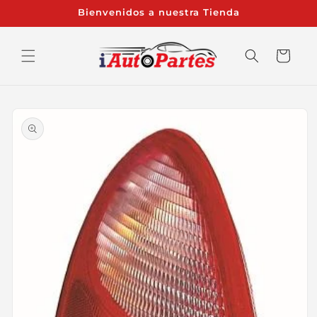
Ir
Bienvenidos a nuestra Tienda
directamente
al contenido
Carrito
Ir
directamente
a la
información
del producto