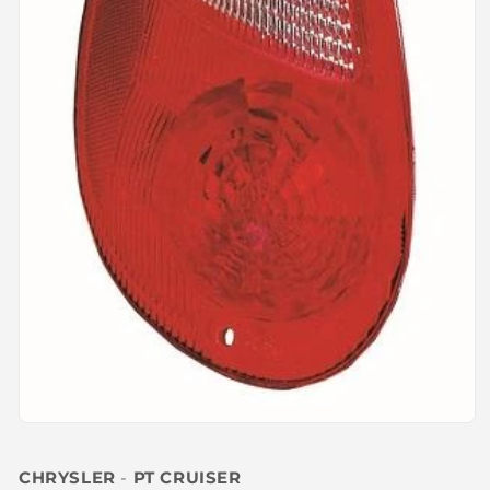
Abrir
elemento
multimedia
CHRYSLER
-
PT CRUISER
1