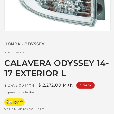
Abrir
elemento
multimedia
HONDA
-
ODYSSEY
1
en
una
SKU:
HDODCA141T
ventana
modal
CALAVERA ODYSSEY 14-
17 EXTERIOR L
Precio
Precio
$ 2,272.00 MXN
$ 2,473.00 MXN
Oferta
habitual
de
Impuestos incluidos.
oferta
VER EN MERCADO LIBRE