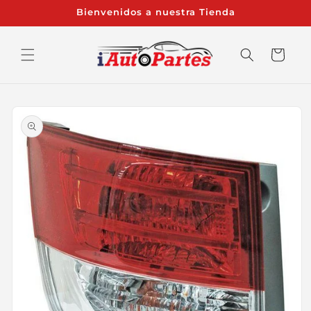
Ir
Bienvenidos a nuestra Tienda
directamente
al contenido
Carrito
Ir
directamente
a la
información
del producto