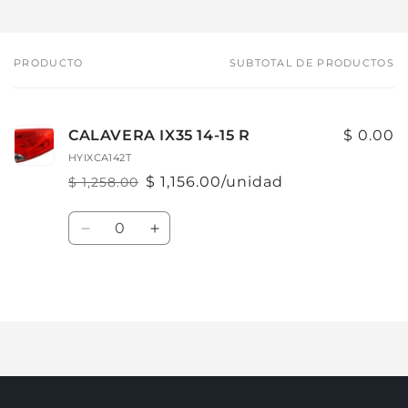
PRODUCTO
SUBTOTAL DE PRODUCTOS
Tu
carrito
CALAVERA IX35 14-15 R
$ 0.00
HYIXCA142T
$ 1,156.00/unidad
$ 1,258.00
Precio
Precio
habitual
de
Cantidad
oferta
Reducir
Aumentar
cantidad
cantidad
para
para
Default
Default
Cargando...
Title
Title