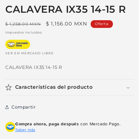
ventana
modal
CALAVERA IX35 14-15 R
Precio
Precio
$ 1,156.00 MXN
$ 1,258.00 MXN
Oferta
habitual
de
Impuestos incluidos.
oferta
VER EN MERCADO LIBRE
CALAVERA IX35 14-15 R
Características del producto
Compartir
Compra ahora, paga después
con Mercado Pago.
Saber más