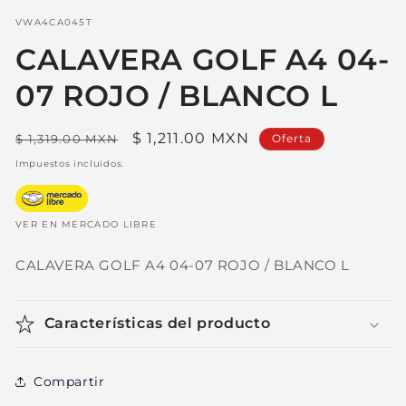
en
una
SKU:
VWA4CA045T
ventana
modal
CALAVERA GOLF A4 04-
07 ROJO / BLANCO L
Precio
Precio
$ 1,211.00 MXN
$ 1,319.00 MXN
Oferta
habitual
de
Impuestos incluidos.
oferta
VER EN MERCADO LIBRE
CALAVERA GOLF A4 04-07 ROJO / BLANCO L
Características del producto
Compartir