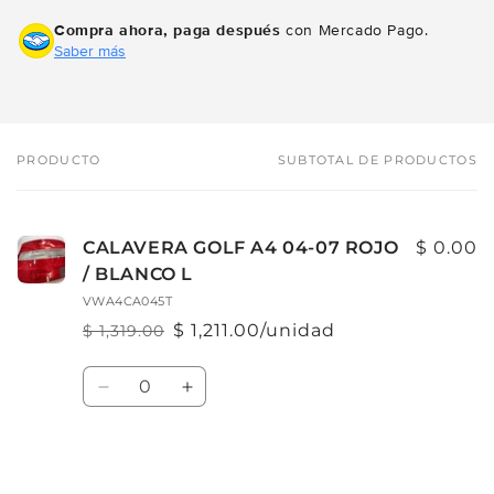
Compra ahora, paga después
con Mercado Pago.
Saber más
PRODUCTO
SUBTOTAL DE PRODUCTOS
Tu
carrito
CALAVERA GOLF A4 04-07 ROJO
$ 0.00
/ BLANCO L
VWA4CA045T
$ 1,211.00/unidad
$ 1,319.00
Precio
Precio
habitual
de
Cantidad
oferta
Reducir
Aumentar
cantidad
cantidad
para
para
Default
Default
Cargando...
Title
Title