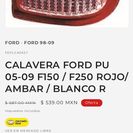
Abrir
elemento
multimedia
FORD
-
FORD 98-09
1
en
una
SKU:
FDFLCA052T
ventana
modal
CALAVERA FORD PU
05-09 F150 / F250 ROJO/
AMBAR / BLANCO R
Precio
Precio
$ 539.00 MXN
$ 587.00 MXN
Oferta
habitual
de
Impuestos incluidos.
oferta
VER EN MERCADO LIBRE