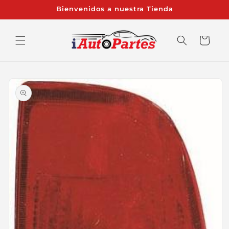
Ir
Bienvenidos a nuestra Tienda
directamente
al contenido
Carrito
Ir
directamente
a la
información
del producto