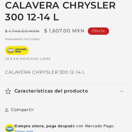
modal
CALAVERA CHRYSLER
300 12-14 L
Precio
Precio
$ 1,607.00 MXN
$ 1,749.00 MXN
Oferta
habitual
de
Impuestos incluidos.
oferta
VER EN MERCADO LIBRE
CALAVERA CHRYSLER 300 12-14 L
Características del producto
Compartir
Compra ahora, paga después
con Mercado Pago.
Saber más