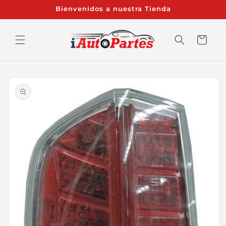
Ir
Bienvenidos a nuestra Tienda
directamente
al contenido
Carrito
Ir
directamente
a la
información
del producto