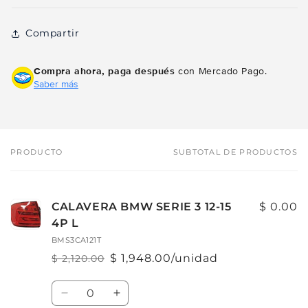
Compartir
Compra ahora, paga después
con Mercado Pago.
Saber más
PRODUCTO
SUBTOTAL DE PRODUCTOS
Tu
carrito
CALAVERA BMW SERIE 3 12-15
$ 0.00
4P L
BMS3CA121T
$ 1,948.00/unidad
$ 2,120.00
Precio
Precio
habitual
de
Cantidad
oferta
Reducir
Aumentar