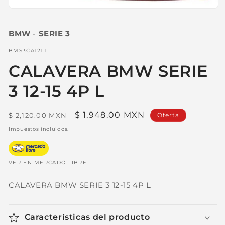
Abrir
elemento
multimedia
BMW
-
SERIE 3
1
en
una
SKU:
BMS3CA121T
ventana
modal
CALAVERA BMW SERIE
3 12-15 4P L
Precio
Precio
$ 1,948.00 MXN
$ 2,120.00 MXN
Oferta
habitual
de
Impuestos incluidos.
oferta
VER EN MERCADO LIBRE
CALAVERA BMW SERIE 3 12-15 4P L
Características del producto