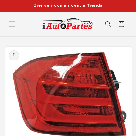
Ir
Bienvenidos a nuestra Tienda
directamente
al contenido
Carrito
Ir
directamente
a la
información
del producto