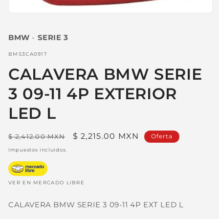
Abrir
elemento
multimedia
BMW
-
SERIE 3
1
en
una
SKU:
BMS3CA091T
ventana
modal
CALAVERA BMW SERIE
3 09-11 4P EXTERIOR
LED L
Precio
Precio
$ 2,215.00 MXN
$ 2,412.00 MXN
Oferta
habitual
de
Impuestos incluidos.
oferta
VER EN MERCADO LIBRE
CALAVERA BMW SERIE 3 09-11 4P EXT LED L