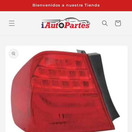
Ir
Bienvenidos a nuestra Tienda
directamente
al contenido
Carrito
Ir
directamente
a la
información
del producto