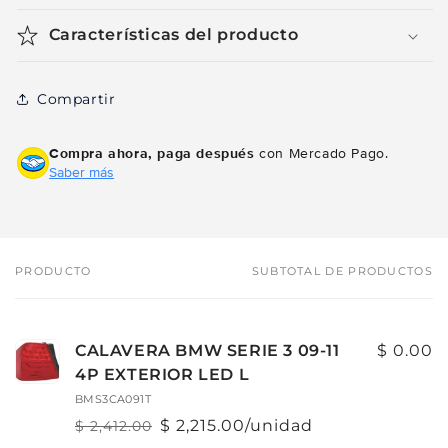
Características del producto
Compartir
Compra ahora, paga después
con Mercado Pago.
Saber más
PRODUCTO
SUBTOTAL DE PRODUCTOS
Tu
carrito
CALAVERA BMW SERIE 3 09-11
$ 0.00
4P EXTERIOR LED L
BMS3CA091T
$ 2,215.00/unidad
$ 2,412.00
Precio
Precio