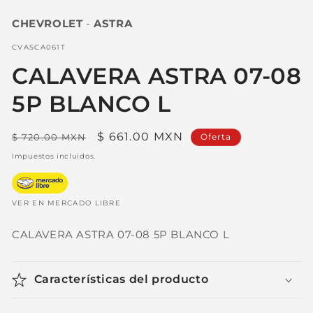
elemento
multimedia
CHEVROLET
-
ASTRA
1
en
una
SKU:
CVASCA061T
ventana
modal
CALAVERA ASTRA 07-08
5P BLANCO L
Precio
Precio
$ 661.00 MXN
$ 720.00 MXN
Oferta
habitual
de
Impuestos incluidos.
oferta
VER EN MERCADO LIBRE
CALAVERA ASTRA 07-08 5P BLANCO L
Características del producto