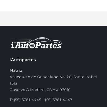
Default
Default
Cargando...
Title
Title
Compra ahora y paga a meses
sin tarjeta de crédito
Agrega tu producto al carrito y
elige
1
pagar con Meses sin Tarjeta.
iAutopartes
En tu cuenta de Mercado Pago,
elige
2
la cantidad de meses
y confirma.
Paga mes a mes
con saldo disponible,
Matriz
3
débito u otros medios.
Acueducto de Guadalupe No. 20, Santa Isabel
Tola
Crédito sujeto a aprobación.
¿Tienes dudas? Consulta nuestra
Ayuda.
Gustavo A Madero, CDMX 07010
T: (55) 5781-4445 - (55) 5781-4447