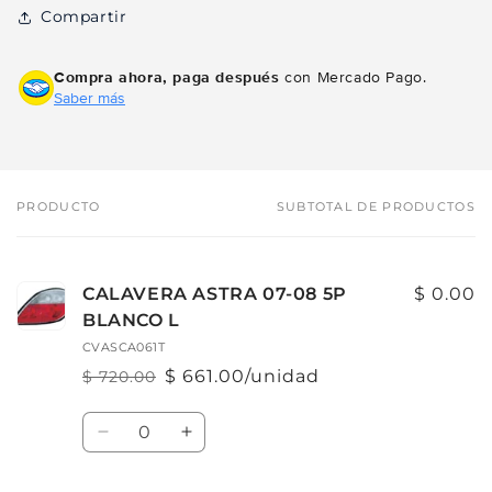
Compartir
Compra ahora, paga después
con Mercado Pago.
Saber más
PRODUCTO
SUBTOTAL DE PRODUCTOS
Tu
carrito
CALAVERA ASTRA 07-08 5P
$ 0.00
BLANCO L
CVASCA061T
$ 661.00/unidad
$ 720.00
Precio
Precio
habitual
de
Cantidad
oferta
Reducir
Aumentar
cantidad
cantidad
para
para