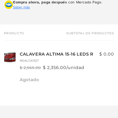
Compra ahora, paga después
con Mercado Pago.
Saber más
PRODUCTO
SUBTOTAL DE PRODUCTOS
Tu
carrito
CALAVERA ALTIMA 15-16 LEDS R
$ 0.00
NSALCA152T
$ 2,356.00/unidad
$ 2,565.00
Precio
Precio
habitual
de
Cantidad
Agotado
oferta
Cargando...