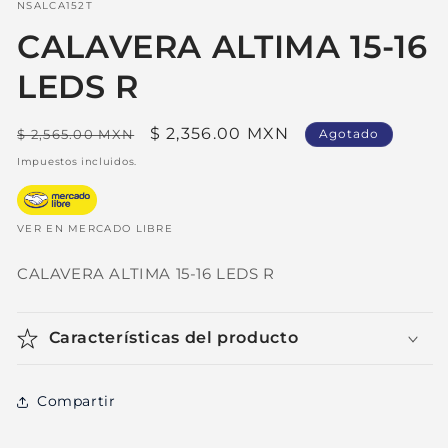
una
SKU:
NSALCA152T
ventana
modal
CALAVERA ALTIMA 15-16
LEDS R
Precio
Precio
$ 2,356.00 MXN
$ 2,565.00 MXN
Agotado
habitual
de
Impuestos incluidos.
oferta
VER EN MERCADO LIBRE
CALAVERA ALTIMA 15-16 LEDS R
Características del producto
Compartir