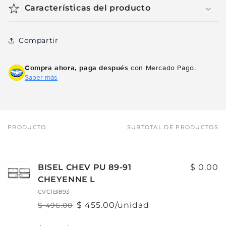
Características del producto
Compartir
Compra ahora, paga después
con Mercado Pago.
Saber más
PRODUCTO
SUBTOTAL DE PRODUCTOS
Tu
carrito
BISEL CHEV PU 89-91
$ 0.00
CHEYENNE L
CVC1BI893
$ 455.00/unidad
$ 496.00
Precio
Precio
habitual
de
Cantidad