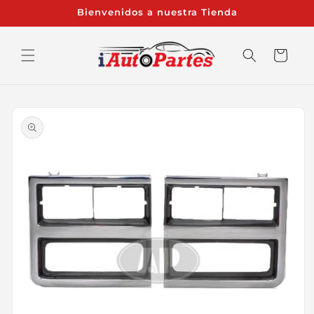
Ir
Bienvenidos a nuestra Tienda
directamente
al contenido
Carrito
Ir
directamente
a la
información
del producto