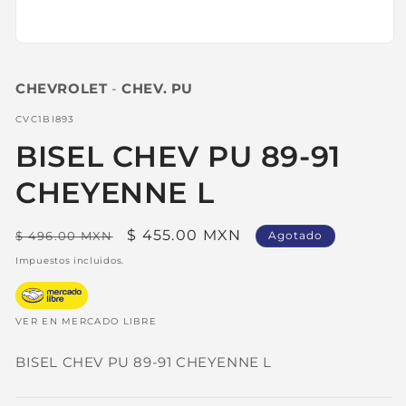
Abrir
elemento
multimedia
CHEVROLET
-
CHEV. PU
1
en
una
SKU:
CVC1BI893
ventana
modal
BISEL CHEV PU 89-91
CHEYENNE L
Precio
Precio
$ 455.00 MXN
$ 496.00 MXN
Agotado
habitual
de
Impuestos incluidos.
oferta
VER EN MERCADO LIBRE
BISEL CHEV PU 89-91 CHEYENNE L