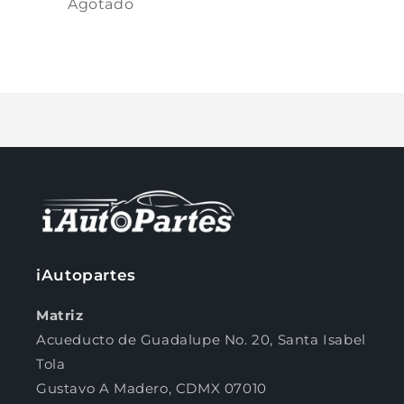
Agotado
oferta
Cargando...
Compra ahora y paga a meses
sin tarjeta de crédito
Agrega tu producto al carrito y
elige
1
pagar con Meses sin Tarjeta.
En tu cuenta de Mercado Pago,
elige
2
la cantidad de meses
y confirma.
iAutopartes
Paga mes a mes
con saldo disponible,
3
débito u otros medios.
Matriz
Acueducto de Guadalupe No. 20, Santa Isabel
Crédito sujeto a aprobación.
¿Tienes dudas? Consulta nuestra
Ayuda.
Tola
Gustavo A Madero, CDMX 07010