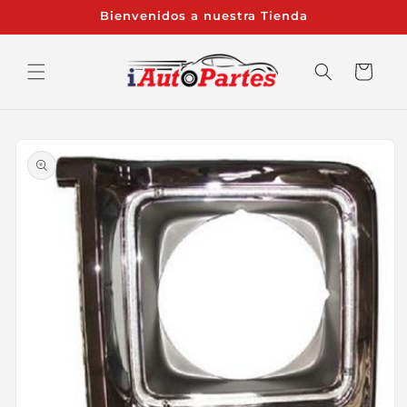
Ir
Bienvenidos a nuestra Tienda
directamente
al contenido
Carrito
Ir
directamente
a la
información
del producto