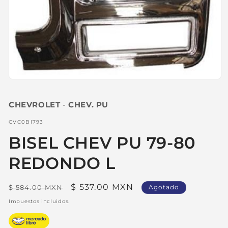
Abrir
elemento
multimedia
CHEVROLET
-
CHEV. PU
1
en
una
SKU:
CVC0BI793
ventana
modal
BISEL CHEV PU 79-80
REDONDO L
Precio
Precio
$ 537.00 MXN
$ 584.00 MXN
Agotado
habitual
de
Impuestos incluidos.
oferta