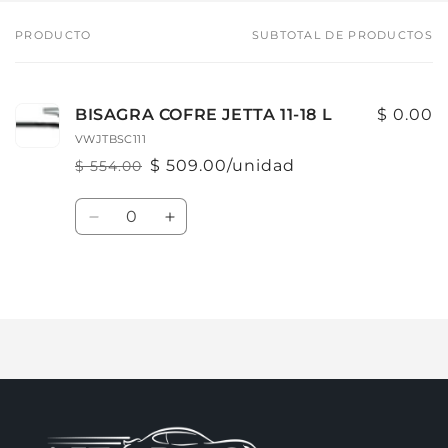
PRODUCTO
SUBTOTAL DE PRODUCTOS
Tu
carrito
BISAGRA COFRE JETTA 11-18 L
$ 0.00
VWJTBSC111
$ 509.00/unidad
$ 554.00
Precio
Precio
habitual
de
Cantidad
oferta
Reducir
Aumentar
cantidad
cantidad
para
para
Default
Default
Cargando...
Title
Title