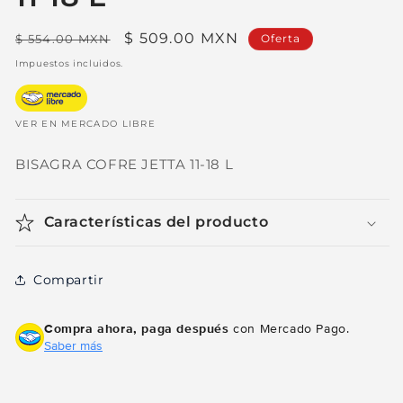
Precio
Precio
$ 509.00 MXN
$ 554.00 MXN
Oferta
habitual
de
Impuestos incluidos.
oferta
VER EN MERCADO LIBRE
BISAGRA COFRE JETTA 11-18 L
Características del producto
Compartir
Compra ahora, paga después
con Mercado Pago.
Saber más