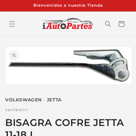
Ir
Bienvenidos a nuestra Tienda
directamente
al contenido
Carrito
Ir
directamente
a la
información
del producto
Abrir
elemento
multimedia
VOLKSWAGEN
-
JETTA
1
en
una
SKU:
VWJTBSC111
ventana
modal
BISAGRA COFRE JETTA
11-18 L