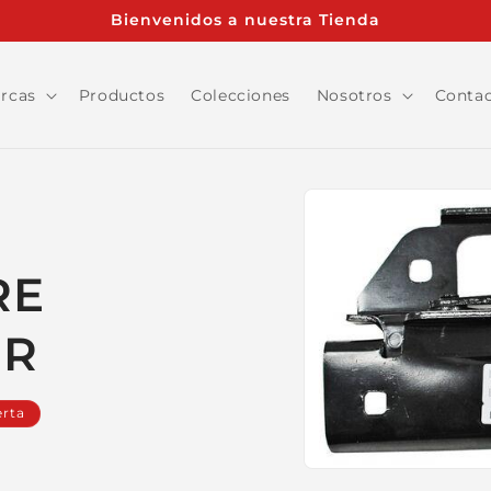
Bienvenidos a nuestra Tienda
rcas
Productos
Colecciones
Nosotros
Conta
Ir
directamente
a la
información
del producto
RE
 R
erta
Abrir