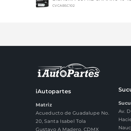
carrito
CVCABSC102
Cargando...
Suc
iAutopartes
Sucu
Matriz
Av. D
Acueducto de Guadalupe No.
Haci
20, Santa Isabel Tola
Nauc
Gustavo A Madero, CDMX