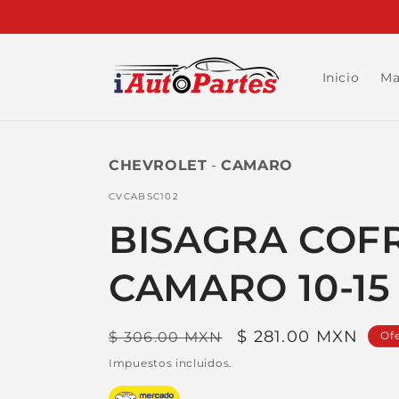
Ir
directamente
al contenido
Inicio
Ma
CHEVROLET
-
CAMARO
SKU:
CVCABSC102
BISAGRA COF
CAMARO 10-15
Precio
Precio
$ 281.00 MXN
$ 306.00 MXN
Of
habitual
de
Impuestos incluidos.
oferta