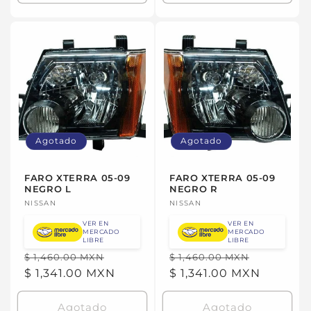
Agotado
Agotado
FARO XTERRA 05-09
FARO XTERRA 05-09
NEGRO L
NEGRO R
Proveedor:
NISSAN
Proveedor:
NISSAN
VER EN
VER EN
MERCADO
MERCADO
LIBRE
LIBRE
Precio
Precio
Precio
Precio
$ 1,460.00 MXN
$ 1,460.00 MXN
habitual
$ 1,341.00 MXN
de
habitual
$ 1,341.00 MXN
de
oferta
oferta
Agotado
Agotado