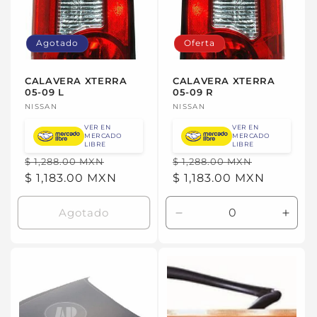
Agotado
Oferta
CALAVERA XTERRA
CALAVERA XTERRA
05-09 L
05-09 R
Proveedor:
NISSAN
Proveedor:
NISSAN
VER EN
VER EN
MERCADO
MERCADO
LIBRE
LIBRE
Precio
Precio
Precio
Precio
$ 1,288.00 MXN
$ 1,288.00 MXN
habitual
$ 1,183.00 MXN
de
habitual
$ 1,183.00 MXN
de
oferta
oferta
Agotado
Reducir
Aume
cantidad
canti
para
para
Default
Defau
Title
Title