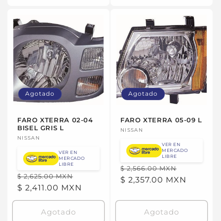
para
para
para
para
Default
Default
Default
Defau
Title
Title
Title
Title
Agotado
Agotado
FARO XTERRA 02-04
FARO XTERRA 05-09 L
BISEL GRIS L
Proveedor:
NISSAN
Proveedor:
NISSAN
VER EN
MERCADO
VER EN
LIBRE
MERCADO
LIBRE
Precio
Precio
$ 2,566.00 MXN
Precio
Precio
$ 2,625.00 MXN
habitual
$ 2,357.00 MXN
de
habitual
$ 2,411.00 MXN
de
oferta
oferta
Agotado
Agotado