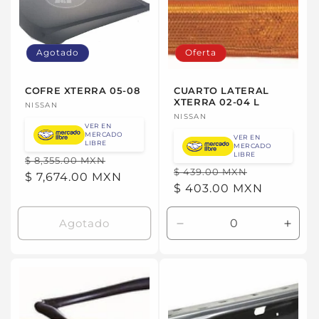
Agotado
Oferta
COFRE XTERRA 05-08
CUARTO LATERAL
XTERRA 02-04 L
Proveedor:
NISSAN
Proveedor:
NISSAN
VER EN
MERCADO
VER EN
LIBRE
MERCADO
LIBRE
Precio
Precio
$ 8,355.00 MXN
Precio
Precio
$ 439.00 MXN
habitual
$ 7,674.00 MXN
de
habitual
$ 403.00 MXN
de
oferta
oferta
Agotado
Reducir
Aume
cantidad
canti
para
para
Default
Defau
Title
Title