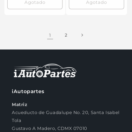
Agotado
Agotado
1
2
iAutopartes
Matriz
Acueducto de Guadalupe No. 20, Santa Isabel
Tola
Gustavo A Madero, CDMX 07010