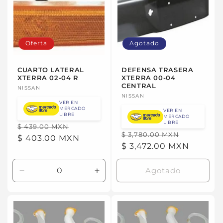
Oferta
Agotado
CUARTO LATERAL
DEFENSA TRASERA
XTERRA 02-04 R
XTERRA 00-04
CENTRAL
Proveedor:
NISSAN
Proveedor:
NISSAN
VER EN
MERCADO
VER EN
LIBRE
MERCADO
LIBRE
Precio
Precio
$ 439.00 MXN
Precio
Precio
$ 3,780.00 MXN
habitual
$ 403.00 MXN
de
habitual
$ 3,472.00 MXN
de
oferta
oferta
Agotado
Reducir
Aumentar
cantidad
cantidad
para
para
Default
Default
Title
Title