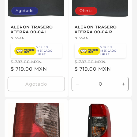
ó
Agotado
Oferta
n
:
ALERON TRASERO
ALERON TRASERO
XTERRA 00-04 L
XTERRA 00-04 R
Proveedor:
NISSAN
Proveedor:
NISSAN
VER EN
VER EN
MERCADO
MERCADO
LIBRE
LIBRE
Precio
Precio
Precio
Precio
$ 783.00 MXN
$ 783.00 MXN
habitual
$ 719.00 MXN
de
habitual
$ 719.00 MXN
de
oferta
oferta
Agotado
Reducir
Aume
cantidad
canti
para
para
Default
Defau
Title
Title