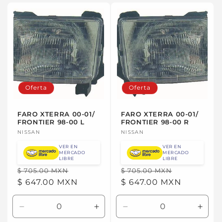
para
para
Default
Defau
Title
Title
Oferta
Oferta
FARO XTERRA 00-01/
FARO XTERRA 00-01/
FRONTIER 98-00 L
FRONTIER 98-00 R
Proveedor:
NISSAN
Proveedor:
NISSAN
VER EN
VER EN
MERCADO
MERCADO
LIBRE
LIBRE
Precio
Precio
Precio
Precio
$ 705.00 MXN
$ 705.00 MXN
habitual
$ 647.00 MXN
de
habitual
$ 647.00 MXN
de
oferta
oferta
Reducir
Aumentar
Reducir
Aume
cantidad
cantidad
cantidad
canti