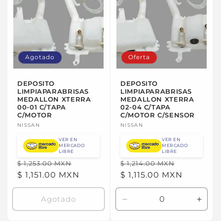
Agotado
Oferta
DEPOSITO
DEPOSITO
LIMPIAPARABRISAS
LIMPIAPARABRISAS
MEDALLON XTERRA
MEDALLON XTERRA
00-01 C/TAPA
02-04 C/TAPA
C/MOTOR
C/MOTOR C/SENSOR
Proveedor:
NISSAN
Proveedor:
NISSAN
VER EN
VER EN
MERCADO
MERCADO
LIBRE
LIBRE
Precio
Precio
Precio
Precio
$ 1,253.00 MXN
$ 1,214.00 MXN
habitual
$ 1,151.00 MXN
de
habitual
$ 1,115.00 MXN
de
oferta
oferta
Agotado
Reducir
Aume
cantidad
canti