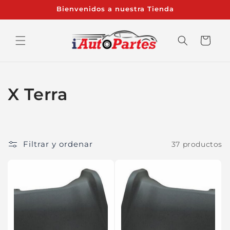
Ir
Bienvenidos a nuestra Tienda
directamente
al contenido
Carrito
C
X Terra
o
l
Filtrar y ordenar
37 productos
e
c
c
i